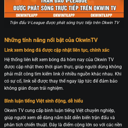
Trận đấu V-League được phát sóng trực tiếp trên Okwin TV
Những tính năng nổi bật của OkwinTV
Link xem bóng đá được cập nhật liên tục, chính xác
Hệ thống liên kết xem bóng đá hôm nay của Okwin TV
được cập nhật theo thời gian thực, giúp người dùng không
phải mất công tìm kiếm link ở nhiều nguồn khác nhau. Khi
có sự cố, link sẽ được thay thế ngay lập tức để đảm bảo
không gián đoạn trải nghiệm.
Bình luận tiếng Việt sinh động, dễ hiểu
Okwin TV cung cấp bình luận tiếng Việt chuyên nghiệp,
giúp người xem dễ dàng nắm bắt diễn biến trận đấu và
phân tích chiến thuật. Đây là điểm cộng lớn so với các nền