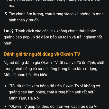
mà.
Tùy chỉnh âm lượng, chất lượng video và phóng to màn
hình theo ý muốn.
Lưu ý:
Tránh click vào các link không chính thức hoặc
quảng cáo pop-up để đảm bảo an toàn và trải nghiệm tốt
nhất.
Đánh giá từ người dùng về Okwin TV
Người dùng đánh giá Okwin TV rất cao về độ ổn định, chất
lượng phát sóng và sự dễ dàng trong thao tác sử dụng.
Một số phản hồi tiêu biểu:
“Tôi rất thích xem bóng đá trên Okwin TV vì không có
quảng cáo làm phiền, chất lượng hình ảnh rất nét.” –
Minh Tâm, Hà Nội
“Okwin TV giúp tôi theo dõi trọn vẹn các trận đấu V-