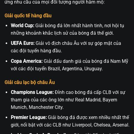
ứng nhu cầu của mọi đối tượng người hâm mộ:
Giải quốc tế hàng đầu
World Cup:
Giải bóng đá lớn nhất hành tinh, nơi hội tụ
những khoảnh khắc lịch sử của bóng đá thế giới.
UEFA Euro:
Giải vô địch châu Âu với sự góp mặt của
các đội tuyển hàng đầu.
Copa America:
Giải đấu danh giá của bóng đá Nam Mỹ
với các đội tuyển Brazil, Argentina, Uruguay.
Giải câu lạc bộ châu Âu
Champions League:
Đỉnh cao bóng đá cấp CLB với sự
tham gia của các ông lớn như Real Madrid, Bayern
Munich, Manchester City.
Premier League:
Giải bóng đá được xem nhiều nhất thế
giới, nổi bật với các CLB như Liverpool, Chelsea, Arsenal.