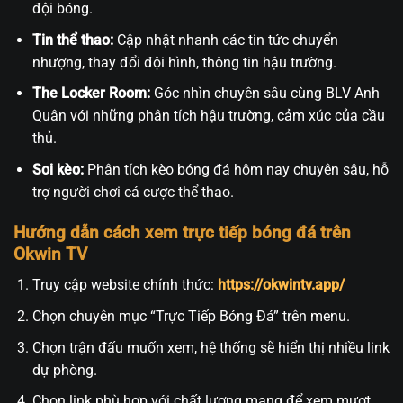
đội bóng.
Tin thể thao:
Cập nhật nhanh các tin tức chuyển
nhượng, thay đổi đội hình, thông tin hậu trường.
The Locker Room:
Góc nhìn chuyên sâu cùng BLV Anh
Quân với những phân tích hậu trường, cảm xúc của cầu
thủ.
Soi kèo:
Phân tích kèo bóng đá hôm nay chuyên sâu, hỗ
trợ người chơi cá cược thể thao.
Hướng dẫn cách xem trực tiếp bóng đá trên
Okwin TV
Truy cập website chính thức:
https://okwintv.app/
Chọn chuyên mục “Trực Tiếp Bóng Đá” trên menu.
Chọn trận đấu muốn xem, hệ thống sẽ hiển thị nhiều link
dự phòng.
Chọn link phù hợp với chất lượng mạng để xem mượt