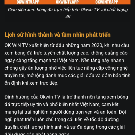
Giao diện xem bóng đá trực tiếp trên Okwin TV với chất lượng
4K
Lịch sử hình thành và tầm nhìn phát triển
OK WIN TV xuất hiện từ đầu những năm 2020, khi nhu cầu
xem bóng đá trực tuyến chất lượng cao, không quảng cáo
ngày càng tăng mạnh tại Việt Nam. Nền tảng này nhanh
chóng gây ấn tượng nhờ việc liên tục nâng cấp công nghệ
truyền tải, mở rộng danh mục các giải đấu và đảm bảo tính
ổn định khi xem trực tiếp.
Định hướng của Okwin TV là trở thành nền tảng xem bóng
đá trực tiếp uy tín và phổ biến nhất Việt Nam, cam kết
mang lại trải nghiệm người dùng trọn vẹn và an toàn. Đội
ngũ phát triển luôn chú trọng cải tiến về tốc độ đường
truyền, chất lượng hình ảnh và sự đa dạng trong các giải
đấu được cập nhật hàng ngày.