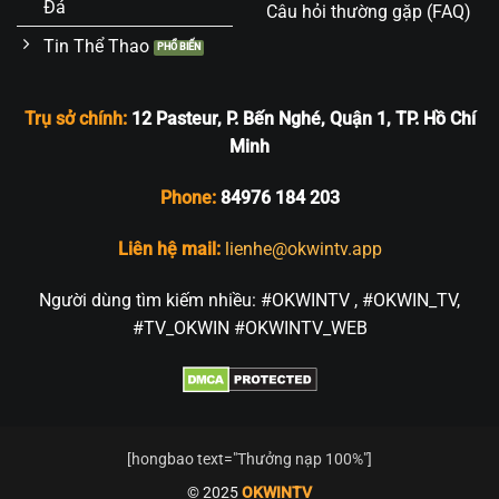
Đá
Câu hỏi thường gặp (FAQ)
Tin Thể Thao
Trụ sở chính:
12 Pasteur, P. Bến Nghé, Quận 1, TP. Hồ Chí
Minh
Phone:
84976 184 203
Liên hệ mail:
lienhe@okwintv.app
Người dùng tìm kiếm nhiều: #OKWINTV , #OKWIN_TV,
#TV_OKWIN #OKWINTV_WEB
[hongbao text="Thưởng nạp 100%"]
© 2025
OKWINTV